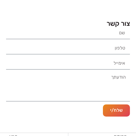
צור קשר
שלח/י